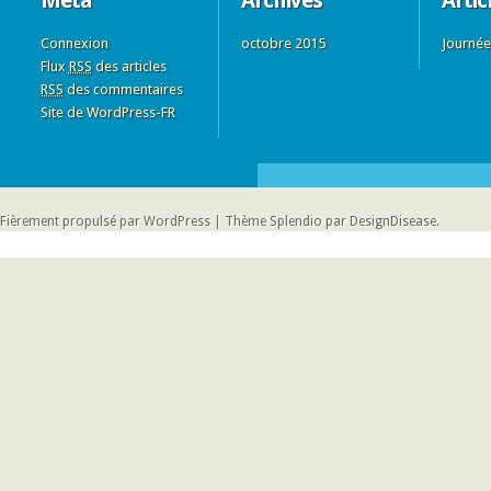
Méta
Archives
Artic
Connexion
octobre 2015
Journée
Flux
RSS
des articles
RSS
des commentaires
Site de WordPress-FR
Fièrement propulsé par WordPress
|
Thème Splendio par
DesignDisease
.