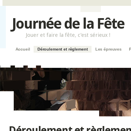
Journée de la Fête
Jouer et faire la fête, c'est sérieux !
Menu principal
Aller au contenu principal
Accueil
Déroulement et règlement
Les épreuves
Déroulement et règlemen